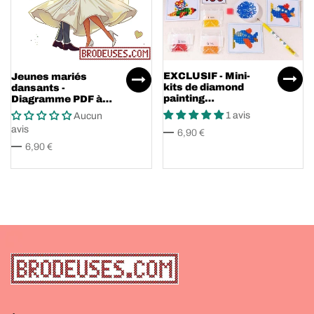
EXCLUSIF - Mini-
Jeunes mariés
kits de diamond
dansants -
painting
Diagramme PDF à
autocollants pour
télécharger
1 avis
Aucun
enfants !
avis
6,90 €
6,90 €